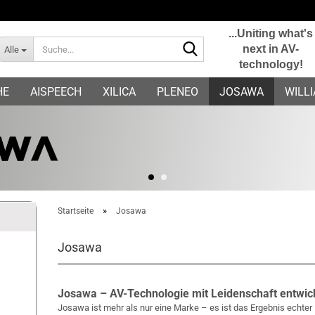
...Uniting what's
Suche...
next in AV-
Alle
technology!
E-Mail
HE
AISPEECH
XILICA
PLENEO
JOSAWA
WILL
Passwort
Konto erstellen
»
Startseite
Josawa
Passwort vergessen?
Josawa
Josawa – AV-Technologie mit Leidenschaft entwic
Josawa ist mehr als nur eine Marke – es ist das Ergebnis echter 