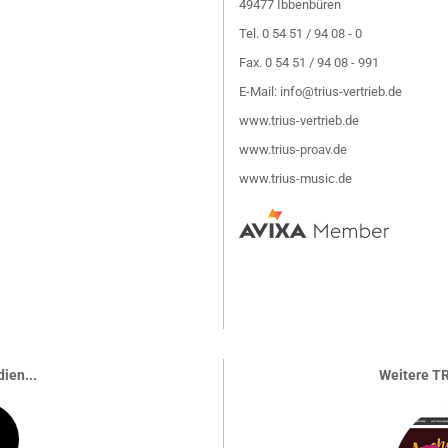
49477 Ibbenbüren
Tel. 0 54 51 / 94 08 - 0
Fax. 0 54 51 / 94 08 - 991
E-Mail:
info@trius-vertrieb.de
www.trius-vertrieb.de
www.trius-proav.de
www.trius-music.de
ien...
Weitere TR