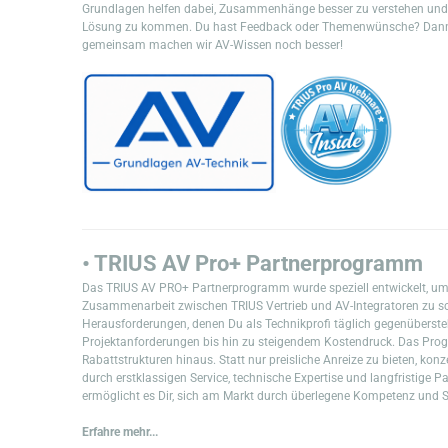
Grundlagen helfen dabei, Zusammenhänge besser zu verstehen und in
Lösung zu kommen. Du hast Feedback oder Themenwünsche? Dann f
gemeinsam machen wir AV-Wissen noch besser!
• TRIUS AV Pro+ Partnerprogramm
Das TRIUS AV PRO+ Partnerprogramm wurde speziell entwickelt, um
Zusammenarbeit zwischen TRIUS Vertrieb und AV-Integratoren zu sc
Herausforderungen, denen Du als Technikprofi täglich gegenüberst
Projektanforderungen bis hin zu steigendem Kostendruck. Das Progr
Rabattstrukturen hinaus. Statt nur preisliche Anreize zu bieten, kon
durch erstklassigen Service, technische Expertise und langfristige 
ermöglicht es Dir, sich am Markt durch überlegene Kompetenz und Se
Erfahre mehr...