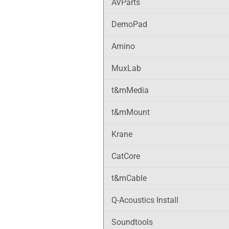
AVParts
DemoPad
Amino
MuxLab
t&mMedia
t&mMount
Krane
CatCore
t&mCable
Q-Acoustics Install
Soundtools