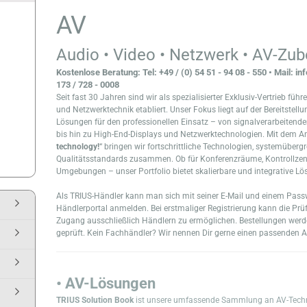
AV
Audio • Video • Netzwerk • AV-Zu
Kostenlose Beratung: Tel: +49 / (0) 54 51 - 94 08 - 550 • Mail: i
173 / 728 - 0008
Seit fast 30 Jahren sind wir als spezialisierter Exklusiv-Vertrieb füh
und Netzwerktechnik etabliert. Unser Fokus liegt auf der Bereitstellu
Lösungen für den professionellen Einsatz – von signalverarbeite
bis hin zu High-End-Displays und Netzwerktechnologien. Mit dem A
technology!
“ bringen wir fortschrittliche Technologien, systemüber
Qualitätsstandards zusammen. Ob für Konferenzräume, Kontrollzent
Umgebungen – unser Portfolio bietet skalierbare und integrative Lö
Als TRIUS-Händler kann man sich mit seiner E-Mail und einem Pass
Händlerportal anmelden. Bei erstmaliger Registrierung kann die Pr
Zugang ausschließlich Händlern zu ermöglichen. Bestellungen werd
geprüft. Kein Fachhändler? Wir nennen Dir gerne einen passenden A
• AV-Lösungen
TRIUS Solution Book
ist unsere umfassende Sammlung an AV-Techni