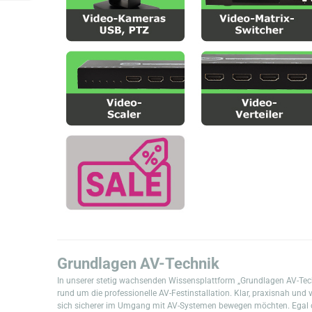
Grundlagen AV-Technik
In unserer stetig wachsenden Wissensplattform „Grundlagen AV-Tech
rund um die professionelle AV-Festinstallation. Klar, praxisnah und ve
sich sicherer im Umgang mit AV-Systemen bewegen möchten. Egal ob 