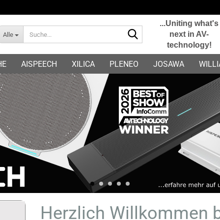
...Uniting what's
Suche...
next in AV-
Alle
technology!
E-Mail
HE
AISPEECH
XILICA
PLENEO
JOSAWA
WILL
Passwort
Konto erstellen
Passwort vergessen?
Herzlich Willkommen b