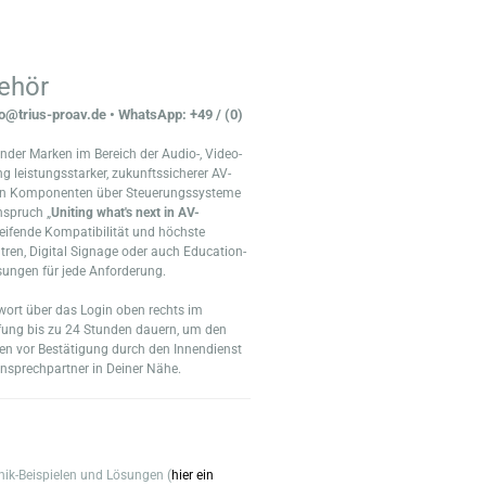
behör
nfo@trius-proav.de • WhatsApp: +49 / (0)
render Marken im Bereich der Audio-, Video-
ng leistungsstarker, zukunftssicherer AV-
nden Komponenten über Steuerungssysteme
nspruch „
Uniting what's next in AV-
greifende Kompatibilität und höchste
ren, Digital Signage oder auch Education-
sungen für jede Anforderung.
wort über das Login oben rechts im
üfung bis zu 24 Stunden dauern, um den
en vor Bestätigung durch den Innendienst
nsprechpartner in Deiner Nähe.
k-Beispielen und Lösungen (
hier ein