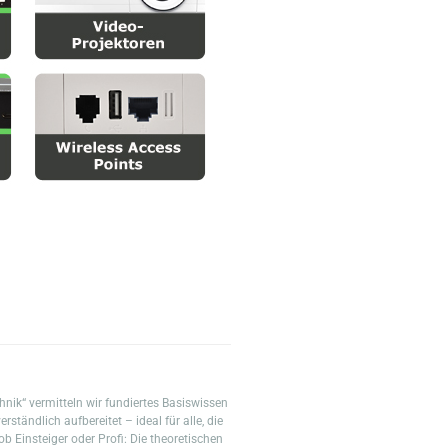
nik“ vermitteln wir fundiertes Basiswissen
rständlich aufbereitet – ideal für alle, die
Einsteiger oder Profi: Die theoretischen