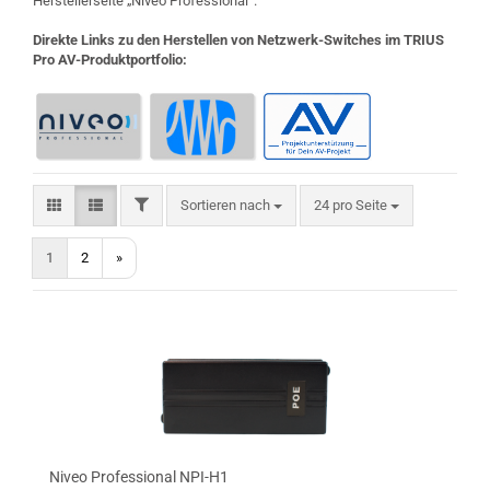
Herstellerseite „Niveo Professional“.
Direkte Links zu den Herstellen von Netzwerk-Switches im TRIUS
Pro AV-Produktportfolio:
FILTER
Sortieren nach
pro Seite
Sortieren nach
24 pro Seite
1
2
»
Niveo Professional NPI-H1