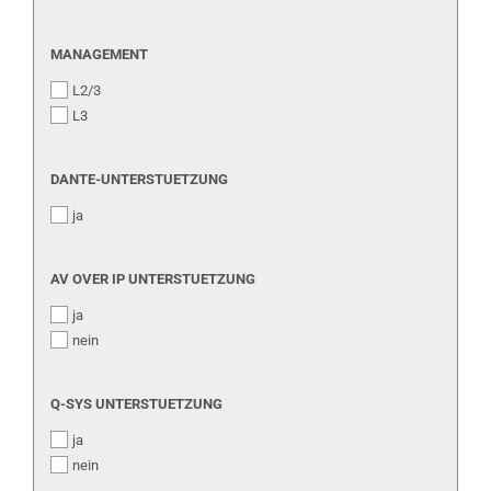
MANAGEMENT
MANAGEMENT
L2/3
L3
DANTE-
DANTE-UNTERSTUETZUNG
UNTERSTUETZUNG
ja
AV
AV OVER IP UNTERSTUETZUNG
OVER
ja
IP
UNTERSTUETZUNG
nein
Q-
Q-SYS UNTERSTUETZUNG
SYS
ja
UNTERSTUETZUNG
nein