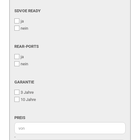
SDVOE
SDVOE READY
READY
ja
nein
REAR-
REAR-PORTS
PORTS
ja
nein
GARANTIE
GARANTIE
3 Jahre
10 Jahre
PREIS
PREIS
Preis bis
-