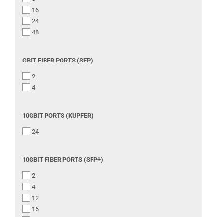
16
24
48
GBIT
GBIT FIBER PORTS (SFP)
FIBER
2
PORTS
(SFP)
4
10GBIT
10GBIT PORTS (KUPFER)
PORTS
24
(KUPFER)
10GBIT
10GBIT FIBER PORTS (SFP+)
FIBER
2
PORTS
(SFP+)
4
12
16