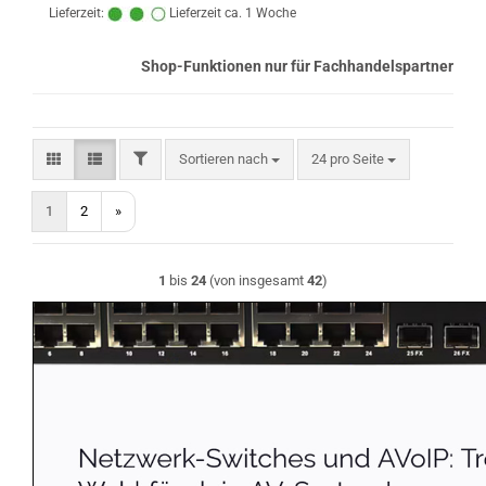
Lieferzeit:
Lieferzeit ca. 1 Woche
Shop-Funktionen nur für Fachhandelspartner
FILTER
Sortieren nach
pro Seite
Sortieren nach
24 pro Seite
1
2
»
1
bis
24
(von insgesamt
42
)