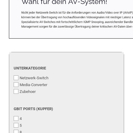
UNTERKATEGORIE
UNTERKATEGORIE
Netzwerk-Switch
Media-Converter
Zubehoer
GBIT
GBIT PORTS (KUPFER)
PORTS
4
(KUPFER)
5
8