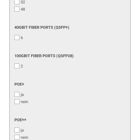
32
48
40GBIT
40GBIT FIBER PORTS (QSFP+)
FIBER
6
PORTS
(QSFP+)
100GBIT
100GBIT FIBER PORTS (QSFP28)
FIBER
2
PORTS
(QSFP28)
POE+
POE+
ja
nein
POE++
POE++
ja
nein