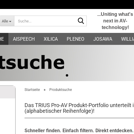
...Uniting what's
Suche...
next in AV-
Alle
technology!
E-Mail
HE
AISPEECH
XILICA
PLENEO
JOSAWA
WILL
Passwort
Konto erstellen
»
Startseite
Produktsuche
Passwort vergessen?
Das TRIUS Pro-AV Produkt-Portfolio unterteilt
(alphabetischer Reihenfolge)!
Schneller finden. Einfach filtern. Direkt entdecken.