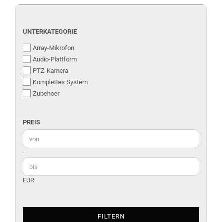
UNTERKATEGORIE
UNTERKATEGORIE
Array-Mikrofon
Audio-Plattform
PTZ-Kamera
Komplettes System
Zubehoer
PREIS
PREIS
Preis bis
-
EUR
FILTERN