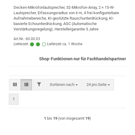
Decken-Mikrofonlautsprecher, 32-Mikrofon-Array, 2 × 15-W-
Lautsprecher, Erfassungsradius von 6 m, 4 frei konfigurierbare
Aufnahmebereiche, KI-gestützte Rauschunterdrückung, KI-
basierte Echounterdrückung, AGC (Automatische
Verstärkungsregelung), Herstellergarantie 3 Jahre
Art.Nr.: 60.00.03
Lieferzeit:
Lieferzeit ca. 1 Woche
Shop-Funktionen nur für Fachhandelspartner
FILTER
Sortieren nach
pro Seite
Sortieren nach
24 pro Seite
1
1
bis
19
(von insgesamt
19
)