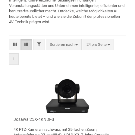
Intelligenz Konferenzräume, Bildungseinrichtungen,
Veranstaltungsstätten und Unternehmen intelligenter, effizienter und
benutzerfreundlicher macht. Entdecke, welche Möglichkeiten KI
heute bereits bietet – und wie sie die Zukunft der professionellen
AV-Technik prägen wird.
FILTER
Sortieren nach
pro Seite
Sortieren nach
24 pro Seite
1
Josawa 25X-4KNDI-B
4K PTZ-Kamera in schwarz, mit 25-fachen Zoom,
Autoverfolgung (KI-gestützt), NDI/HX3, 7 Jahre Garantie