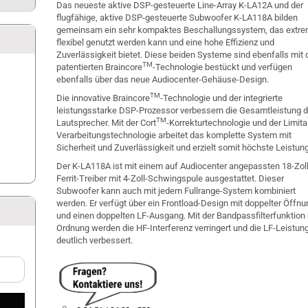
Das neueste aktive DSP-gesteuerte Line-Array K-LA12A und der
flugfähige, aktive DSP-gesteuerte Subwoofer K-LA118A bilden
gemeinsam ein sehr kompaktes Beschallungssystem, das extr
flexibel genutzt werden kann und eine hohe Effizienz und
Zuverlässigkeit bietet. Diese beiden Systeme sind ebenfalls mit 
TM
patentierten Braincore
-Technologie bestückt und verfügen
ebenfalls über das neue Audiocenter-Gehäuse-Design.
TM
Die innovative Braincore
-Technologie und der integrierte
leistungsstarke DSP-Prozessor verbessern die Gesamtleistung d
TM
Lautsprecher. Mit der Cort
-Korrekturtechnologie und der Limita
Verarbeitungstechnologie arbeitet das komplette System mit
Sicherheit und Zuverlässigkeit und erzielt somit höchste Leistung
Der K-LA118A ist mit einem auf Audiocenter angepassten 18-Zoll
Ferrit-Treiber mit 4-Zoll-Schwingspule ausgestattet. Dieser
Subwoofer kann auch mit jedem Fullrange-System kombiniert
werden. Er verfügt über ein Frontload-Design mit doppelter Öffnu
und einen doppelten LF-Ausgang. Mit der Bandpassfilterfunktion 
Ordnung werden die HF-Interferenz verringert und die LF-Leistun
deutlich verbessert.