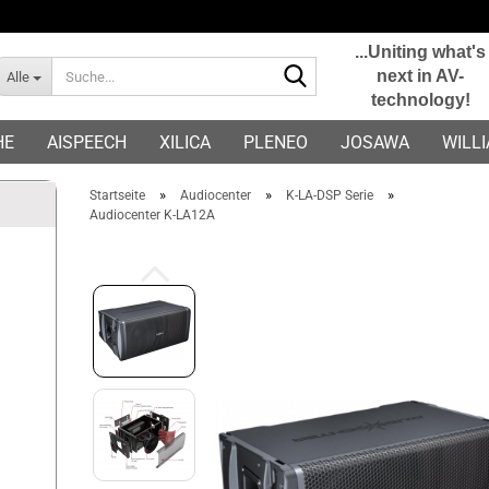
...Uniting what's
Suche...
next in AV-
Alle
technology!
E-Mail
HE
AISPEECH
XILICA
PLENEO
JOSAWA
WILL
Passwort
»
»
»
Startseite
Audiocenter
K-LA-DSP Serie
Audiocenter K-LA12A
Konto erstellen
Passwort vergessen?