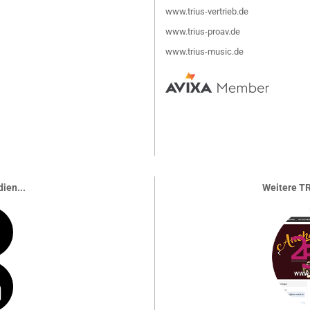
www.trius-vertrieb.de
www.trius-proav.de
www.trius-music.de
ien...
Weitere TR