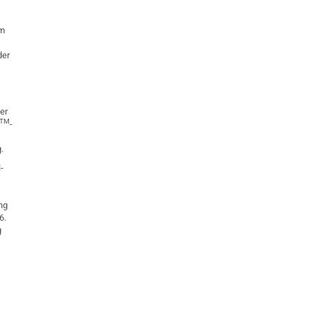
em
der
er
TM
-
.
-
ng
6.
g