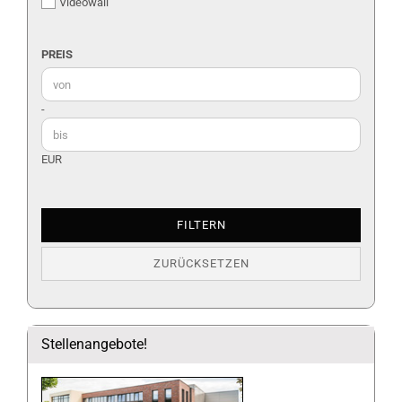
Videowall
PREIS
PREIS
Preis bis
-
EUR
FILTERN
ZURÜCKSETZEN
Stellenangebote!