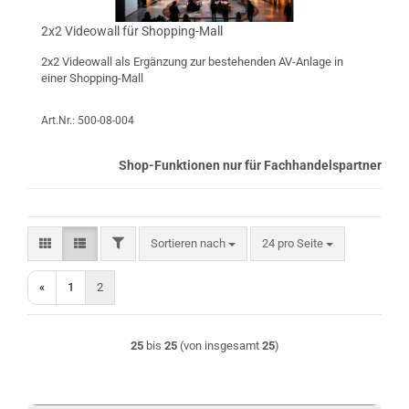
2x2 Videowall für Shopping-Mall
2x2 Videowall als Ergänzung zur bestehenden AV-Anlage in
einer Shopping-Mall
Art.Nr.: 500-08-004
Shop-Funktionen nur für Fachhandelspartner
FILTER
Sortieren nach
pro Seite
Sortieren nach
24 pro Seite
«
1
2
25
bis
25
(von insgesamt
25
)