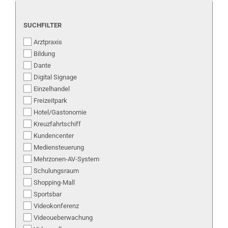
SUCHFILTER
SUCHFILTER
Arztpraxis
Bildung
Dante
Digital Signage
Einzelhandel
Freizeitpark
Hotel/Gastonomie
Kreuzfahrtschiff
Kundencenter
Mediensteuerung
Mehrzonen-AV-System
Schulungsraum
Shopping-Mall
Sportsbar
Videokonferenz
Videoueberwachung