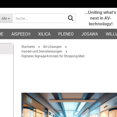
...Uniting what's
Suche...
next in AV-
Alle
technology!
E-Mail
HE
AISPEECH
XILICA
PLENEO
JOSAWA
WILL
Passwort
»
»
Startseite
AV-Lösungen
»
Handel und Dienstleistungen
Digitales Signage-Konzept für Shopping-Mall
Konto erstellen
Passwort vergessen?