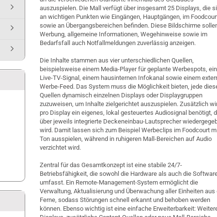
auszuspielen. Die Mall verfügt über insgesamt 25 Displays, die s
an wichtigen Punkten wie Eingängen, Hauptgängen, im Foodcour
sowie an Übergangsbereichen befinden. Diese Bildschirme solle
Werbung, allgemeine Informationen, Wegehinweise sowie im
Bedarfsfall auch Notfallmeldungen zuverlässig anzeigen.
Die Inhalte stammen aus vier unterschiedlichen Quellen,
beispielsweise einem Media-Player für geplante Werbespots, e
Live-TV-Signal, einem hausinternen Infokanal sowie einem exte
Werbe-Feed. Das System muss die Möglichkeit bieten, jede dies
Quellen dynamisch einzelnen Displays oder Displaygruppen
zuzuweisen, um Inhalte zielgerichtet auszuspielen. Zusätzlich wi
pro Display ein eigenes, lokal gesteuertes Audiosignal benötigt, 
über jeweils integrierte Deckeneinbau-Lautsprecher wiedergege
wird. Damit lassen sich zum Beispiel Werbeclips im Foodcourt m
Ton ausspielen, während in ruhigeren Mall-Bereichen auf Audio
verzichtet wird.
Zentral für das Gesamtkonzept ist eine stabile 24/7-
Betriebsfähigkeit, die sowohl die Hardware als auch die Softwar
umfasst. Ein Remote-Management-System ermöglicht die
Verwaltung, Aktualisierung und Überwachung aller Einheiten aus 
Ferne, sodass Störungen schnell erkannt und behoben werden
können. Ebenso wichtig ist eine einfache Erweiterbarkeit: Weiter