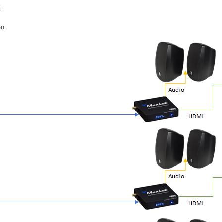
t
en.