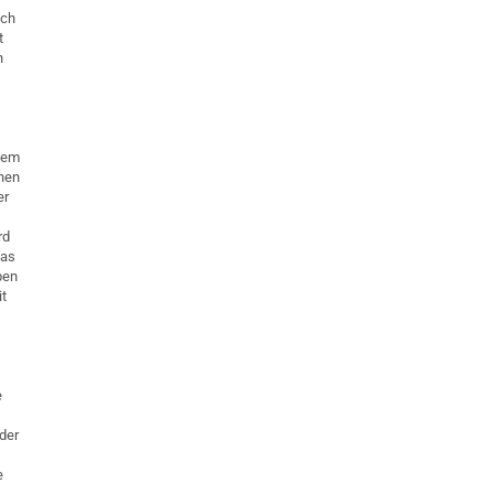
ich
t
n
inem
rnen
er
rd
das
ben
it
e
der
e