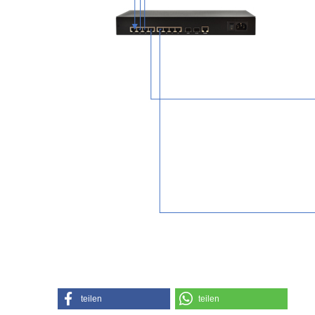
teilen
teilen