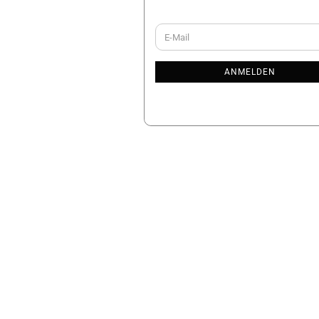
WEITER
E-
ZUR
Mail
NEWSLETTER-
ANMELDUNG
ANMELDEN