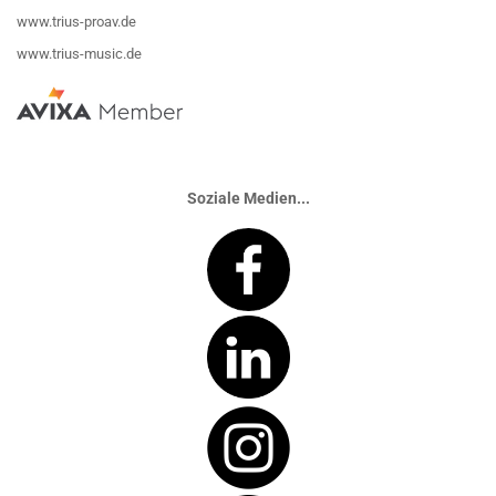
www.trius-proav.de
www.trius-music.de
Soziale Medien...