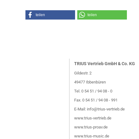
teilen
teilen
TRIUS Vertrieb GmbH & Co. KG
Gildestr. 2
49477 Ibbenbüren
Tel. 0 54 51 / 94 08 - 0
Fax. 0 54 51 / 94 08 - 991
E-Mail:
info@trius-vertrieb.de
www.trius-vertrieb.de
www.trius-proav.de
www.trius-music.de