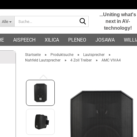
...Uniting what's
Suche...
next in AV-
Alle
technology!
E-Mail
HE
AISPEECH
XILICA
PLENEO
JOSAWA
WILL
Passwort
»
»
»
Startseite
Produktsuche
Lautsprecher
»
»
Nahfeld Lautsprecher
4 Zoll Treiber
AMC VIVA4
Konto erstellen
Passwort vergessen?