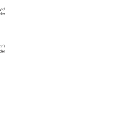
ge)
der
ge)
der