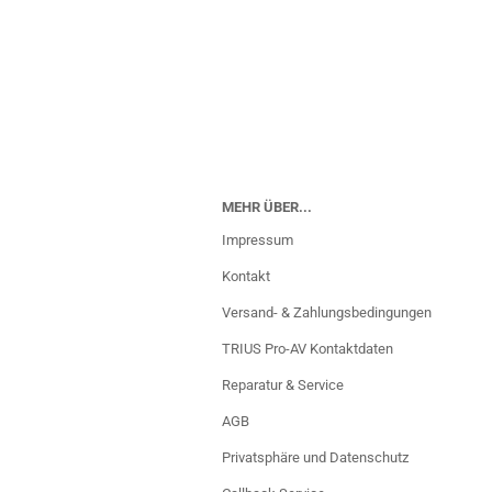
nur für
nur für
nur für
nu
artner
Fachhandelspartner
Fachhandelspartner
Fachhandelspartner
Fachh
MEHR ÜBER...
Impressum
Kontakt
Versand- & Zahlungsbedingungen
TRIUS Pro-AV Kontaktdaten
Reparatur & Service
AGB
Privatsphäre und Datenschutz