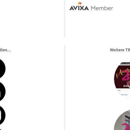
ien...
Weitere TR