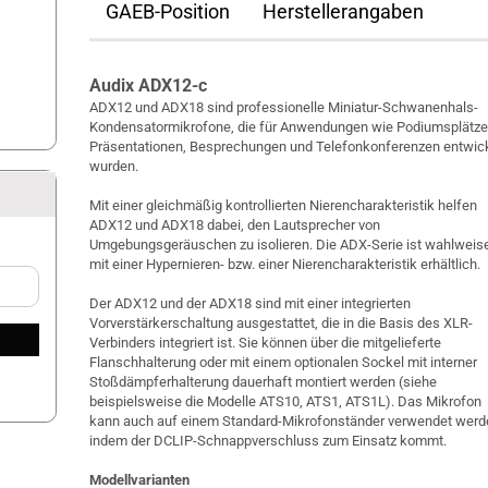
GAEB-Position
Herstellerangaben
Audix ADX12-c
ADX12 und ADX18 sind professionelle Miniatur-Schwanenhals-
Kondensatormikrofone, die für Anwendungen wie Podiumsplätze
Präsentationen, Besprechungen und Telefonkonferenzen entwic
wurden.
Mit einer gleichmäßig kontrollierten Nierencharakteristik helfen
ADX12 und ADX18 dabei, den Lautsprecher von
Umgebungsgeräuschen zu isolieren. Die ADX-Serie ist wahlweis
mit einer Hypernieren- bzw. einer Nierencharakteristik erhältlich.
Der ADX12 und der ADX18 sind mit einer integrierten
Vorverstärkerschaltung ausgestattet, die in die Basis des XLR-
Verbinders integriert ist. Sie können über die mitgelieferte
Flanschhalterung oder mit einem optionalen Sockel mit interner
Stoßdämpferhalterung dauerhaft montiert werden (siehe
beispielsweise die Modelle ATS10, ATS1, ATS1L). Das Mikrofon
kann auch auf einem Standard-Mikrofonständer verwendet werd
indem der DCLIP-Schnappverschluss zum Einsatz kommt.
Modellvarianten