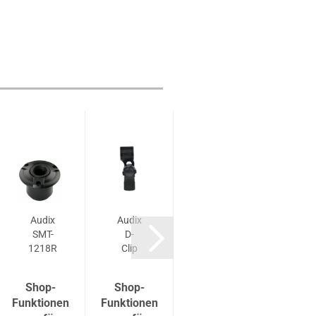
Audix
Audix
Audix
Audi
SMT-
D-
APS2-
ATS
1218R
Clip
E
Shop-
Shop-
Shop-
Shop
Funktionen
Funktionen
Funktionen
Funkti