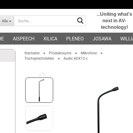
...Uniting what's
Suche...
next in AV-
Alle
technology!
E-Mail
HE
AISPEECH
XILICA
PLENEO
JOSAWA
WILL
Passwort
»
»
»
Startseite
Produktsuche
Mikrofone
»
Tischsprechstellen
Audix ADX12-c
Konto erstellen
Passwort vergessen?