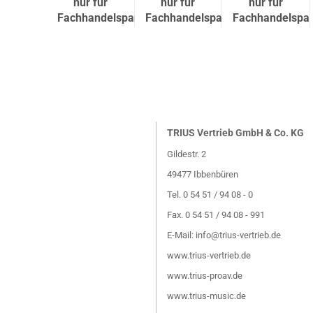
r für
nur für
nur für
nur für
andelspartner
Fachhandelspartner
Fachhandelspartner
Fachhandelspar
TRIUS Vertrieb GmbH & Co. KG
Gildestr. 2
49477 Ibbenbüren
Tel. 0 54 51 / 94 08 - 0
Fax. 0 54 51 / 94 08 - 991
E-Mail:
info@trius-vertrieb.de
www.trius-vertrieb.de
www.trius-proav.de
www.trius-music.de