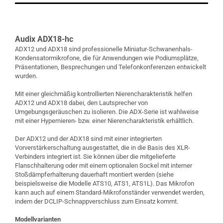
Audix ADX18-hc
ADX12 und ADX18 sind professionelle Miniatur-Schwanenhals-
Kondensatormikrofone, die für Anwendungen wie Podiumsplätze,
Präsentationen, Besprechungen und Telefonkonferenzen entwickelt
wurden.
Mit einer gleichmäßig kontrollierten Nierencharakteristik helfen
ADX12 und ADX18 dabei, den Lautsprecher von
Umgebungsgeräuschen zu isolieren. Die ADX-Serie ist wahlweise
mit einer Hypernieren- bzw. einer Nierencharakteristik erhältlich.
Der ADX12 und der ADX18 sind mit einer integrierten
Vorverstärkerschaltung ausgestattet, die in die Basis des XLR-
Verbinders integriert ist. Sie können über die mitgelieferte
Flanschhalterung oder mit einem optionalen Sockel mit interner
Stoßdämpferhalterung dauerhaft montiert werden (siehe
beispielsweise die Modelle ATS10, ATS1, ATS1L). Das Mikrofon
kann auch auf einem Standard-Mikrofonständer verwendet werden,
indem der DCLIP-Schnappverschluss zum Einsatz kommt.
Modellvarianten