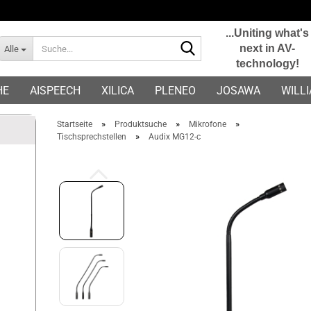
...Uniting what's
Suche...
next in AV-
Alle
technology!
E-Mail
HE
AISPEECH
XILICA
PLENEO
JOSAWA
WILL
Passwort
»
»
»
Startseite
Produktsuche
Mikrofone
»
Tischsprechstellen
Audix MG12-c
Konto erstellen
Passwort vergessen?