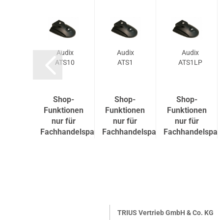
udix
Audix
Audix
Audix
PS2-
ATS10
ATS1
ATS1LP
E
op-
Shop-
Shop-
Shop-
tionen
Funktionen
Funktionen
Funktionen
r für
nur für
nur für
nur für
andelspartner
Fachhandelspartner
Fachhandelspartner
Fachhandelspar
TRIUS Vertrieb GmbH & Co. KG