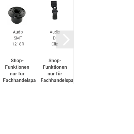
Audix
Audix
Audix
Audi
SMT-
D-
APS2-
ATS
1218R
Clip
E
Shop-
Shop-
Shop-
Shop
Funktionen
Funktionen
Funktionen
Funkti
nur für
nur für
nur für
nur f
tner
Fachhandelspartner
Fachhandelspartner
Fachhandelspartner
Fachhan