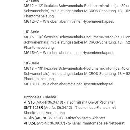
12″-Serie
MG12 – 12″ flexibles Schwanenhals-Podiumsmikrofon (ca. 30 c
Schwanenhals) mit leistungsstarker MICROS-Schaltung. 18 – 52
Phantomspeisung.
MG12HC – Wie oben aber mit einer Hypernierenkapsel.
15″-Serie
MG15 – 15″ flexibles Schwanenhals-Podiumsmikrofon (ca. 38 c
Schwanenhals) mit leistungsstarker MICROS-Schaltung. 18 – 52
Phantomspeisung.
MG15HC – Wie oben aber mit einer Hypernierenkapsel.
18″-Serie
MG18 – 18″ flexibles Schwanenhals-Podiumsmikrofon (ca. 46 c
Schwanenhals) mit leistungsstarker MICROS-Schaltung. 18 – 52
Phantomspeisung.
MG18HC – Wie oben aber mit einer Hypernierenkapsel.
Optionales Zubehör:
ATS10
(Art.-Nr 36.04.13) - Tischfuß mit On/Off-Schalter
SMT-1218R
(Art.-Nr. 36.04.12) - Tischeinbau-Flansch mit
Shockmount-Vorrichtung
D-Clip
(Art.-Nr. 36.09.01) - Mikrofon-Stativ-Adapter
APS2-E
(Art.-Nr. 36.09.07) - 2-Kanal Phantomspeise-Netzgerät