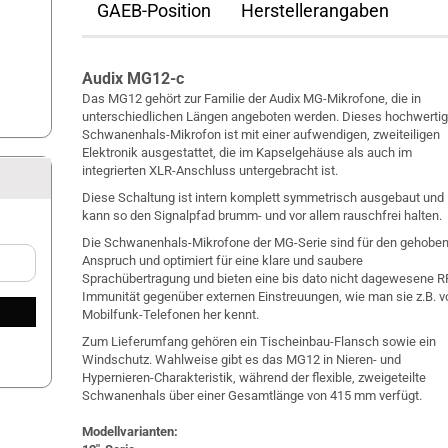
GAEB-Position
Herstellerangaben
Audix MG12-c
Das MG12 gehört zur Familie der Audix MG-Mikrofone, die in
unterschiedlichen Längen angeboten werden. Dieses hochwerti
Schwanenhals-Mikrofon ist mit einer aufwendigen, zweiteiligen
Elektronik ausgestattet, die im Kapselgehäuse als auch im
integrierten XLR-Anschluss untergebracht ist.
Diese Schaltung ist intern komplett symmetrisch ausgebaut und
kann so den Signalpfad brumm- und vor allem rauschfrei halten.
Die Schwanenhals-Mikrofone der MG-Serie sind für den gehobe
Anspruch und optimiert für eine klare und saubere
Sprachübertragung und bieten eine bis dato nicht dagewesene R
Immunität gegenüber externen Einstreuungen, wie man sie z.B. v
Mobilfunk-Telefonen her kennt.
Zum Lieferumfang gehören ein Tischeinbau-Flansch sowie ein
Windschutz. Wahlweise gibt es das MG12 in Nieren- und
Hypernieren-Charakteristik, während der flexible, zweigeteilte
Schwanenhals über einer Gesamtlänge von 415 mm verfügt.
Modellvarianten: