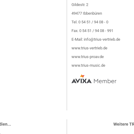
Gildestr. 2
49477 Ibbenbüren
Tel. 0 54 51 / 94 08 - 0
Fax. 0 54 51 / 94 08 - 991
E-Mail:
info@trius-vertrieb.de
www.trius-vertrieb.de
www.trius-proav.de
www.trius-music.de
ien...
Weitere TR