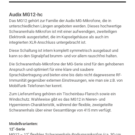
Audix MG12-hc
Das MG12 gehört zur Familie der Audix MG-Mikrofone, die in
unterschiedlichen Längen angeboten werden. Dieses hochwertige
Schwanenhals-Mikrofon ist mit einer aufwendigen, zweiteiligen
Elektronik ausgestattet, die im Kapselgehäuse als auch im
integrierten XLR-Anschluss untergebracht ist.
Diese Schaltung ist intern komplett symmetrisch ausgebaut und
kann so den Signalpfad brumm- und vor allem rauschfrei halten.
Die Schwanenhals-Mikrofone der MG-Serie sind für den gehobenen
Anspruch und optimiert für eine klare und saubere
Sprachübertragung und bieten eine bis dato nicht dagewesene RF-
Immunität gegenüber externen Einstreuungen, wie man sie z.B. von
Mobilfunk-Telefonen her kennt.
Zum Lieferumfang gehören ein Tischeinbau-Flansch sowie ein
Windschutz. Wahlweise gibt es das MG12 in Nieren- und
Hypernieren-Charakteristik, während der flexible, zweigeteilte
Schwanenhals über einer Gesamtlänge von 415 mm verfügt.
Modellvarianten:
12″-Serie
MG12 – 12″ flexibles Schwanenhals-Podiumsmikrofon (ca. 30 cm