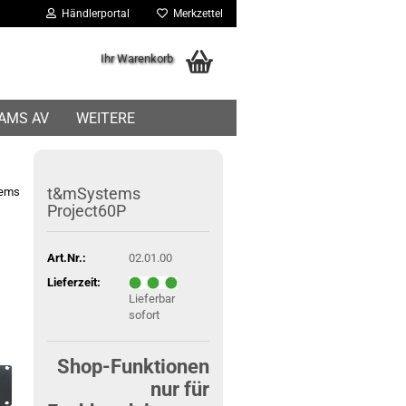
Händlerportal
Merkzettel
Ihr Warenkorb
IAMS AV
WEITERE
t&mSystems
tems
Project60P
Art.Nr.:
02.01.00
Lieferzeit:
Lieferbar
sofort
Shop-Funktionen
nur für