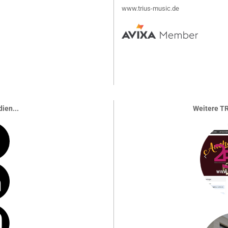
www.trius-music.de
ien...
Weitere TR