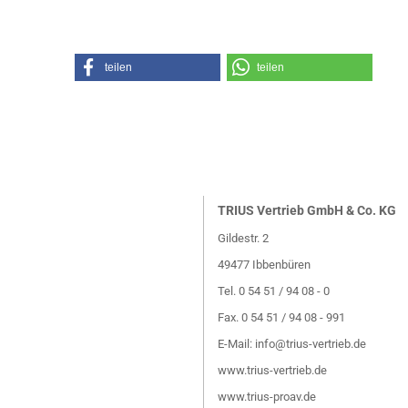
teilen
teilen
TRIUS Vertrieb GmbH & Co. KG
Gildestr. 2
49477 Ibbenbüren
Tel. 0 54 51 / 94 08 - 0
Fax. 0 54 51 / 94 08 - 991
E-Mail:
info@trius-vertrieb.de
www.trius-vertrieb.de
www.trius-proav.de