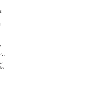
E-
e-
d
t
-V-,
nen
ise