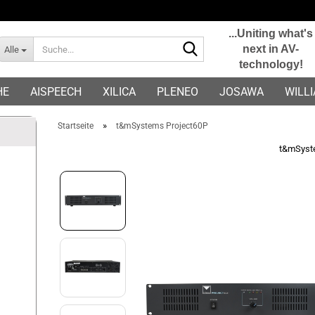
...Uniting what's
Suche...
next in AV-
Alle
technology!
E-Mail
HE
AISPEECH
XILICA
PLENEO
JOSAWA
WILL
Passwort
»
Startseite
t&mSystems Project60P
t&mSys
Konto erstellen
Passwort vergessen?