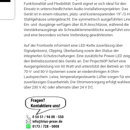
Funktionalität und Flexibilität. Damit eignet er sich ideal für den
Einsatz in unterschiedlichsten Audio-Installationsprojekten. Das
Gerät ist in einem robusten, platz- und kostensparenden 19″-/2-H
Stahlgehäuse untergebracht. Die symmetrisch ausgeführten Lin
Ein- und -Ausgänge verfügen über XLR-Anschlüsse, während die
Verstärkerausgänge als Schraubklemmenblöcke ausgeführt sin
und eine besonders sichere Verbindung gewährleisten.
Auf der Frontseite informiert eine LED-Kette zuverlässig über
Signalpräsenz, Clipping, Überlastung sowie den Status der
integrierten Schutzschaltungen. Eine zusätzliche Power-LED zeig
den Betriebszustand des Geräts an. Der Project60P liefert eine
Ausgangsleistung von 60 Watt und unterstützt den Betrieb an 100
70-V- und 50-V-Systemen sowie an niederohmigen 4-Ohm-
Lautsprechern. Leise, temperaturgesteuerte Lüfter sorgen für ei
zuverlässigen Dauerbetrieb. Die Stromversorgung erfolgt wahlwe
über 230 V AC oder alternativ über 24 V DC.