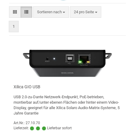
Sortieren nach
pro Seite
Sortieren nach
24 pro Seite
1
Xilica GIO USB
USB 2.0-zu-Dante Netzwerk-Endpunkt, PoE-betrieben,
montierbar auf/unter ebenen Flächen oder hinter einem Video-
Display, geeignet für alle Xilica Solaro Audio-Matrix-Systeme, 5
Jahre Garantie
Art.Nr.: 27.10.70
Lieferzeit:
Lieferbar sofort