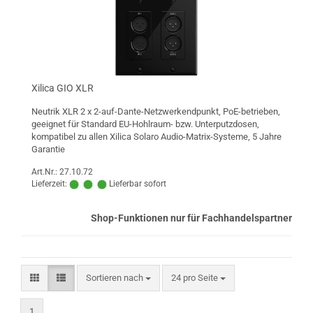
Xilica GIO XLR
Neutrik XLR 2 x 2-auf-Dante-Netzwerkendpunkt, PoE-betrieben,
geeignet für Standard EU-Hohlraum- bzw. Unterputzdosen,
kompatibel zu allen Xilica Solaro Audio-Matrix-Systeme, 5 Jahre
Garantie
Art.Nr.: 27.10.72
Lieferzeit:
Lieferbar sofort
Shop-Funktionen nur für Fachhandelspartner
Sortieren nach
pro Seite
Sortieren nach
24 pro Seite
1