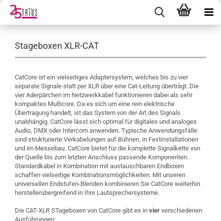
Stageboxen XLR-CAT
CatCore ist ein vielseitiges Adaptersystem, welches bis zu vier
separate Signale statt per XLR über eine Cat-Leitung überträgt. Die
vier Aderpärchen im Netzwerkkabel funktionieren dabei als sehr
kompaktes Multicore. Da es sich um eine rein elektrische
Übertragung handelt, ist das System von der Art des Signals
unabhängig. CatCore lässt sich optimal für digitales und analoges
Audio, DMX oder Intercom anwenden. Typische Anwendungsfälle
sind strukturierte Verkabelungen auf Bühnen, in Festinstallationen
und im Messebau. CatCore bietet für die komplette Signalkette von
der Quelle bis zum letzten Anschluss passende Komponenten.
Standardkabel in Kombination mit austauschbaren Endboxen
schaffen vielseitige Kombinationsmöglichkeiten. Mit unseren
universellen Endstufen-Blenden kombinieren Sie CatCore weiterhin
herstellerübergreifend in Ihre Lautsprechersysteme.
Die CAT-XLR STageboxen von CatCore gibt es in
vier
verschiedenen
Ausführungen: