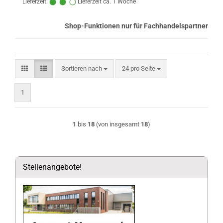
Lieferzeit:
Lieferzeit ca. 1 Woche
Shop-Funktionen nur für Fachhandelspartner
Sortieren nach
pro Seite
Sortieren nach
24 pro Seite
1
1
bis
18
(von insgesamt
18
)
Stellenangebote!