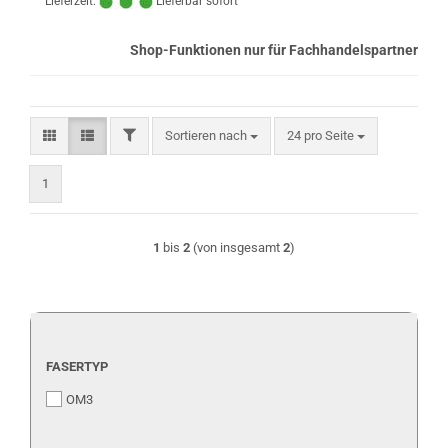
Lieferzeit:
Lieferbar sofort
Shop-Funktionen nur für Fachhandelspartner
FILTER
Sortieren nach
pro Seite
Sortieren nach
24 pro Seite
1
1
bis
2
(von insgesamt
2
)
FASERTYP
FASERTYP
OM3