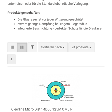
unterirdisch oder für die Standard oberirdische Verlegung.
Produkteigenschaften:
Die Glasfaser ist vor jeder Witterung geschützt
extrem geringe Dämpfung bei engem Biegeradius
integrierte Beschichtung - perfekter Schutz für die Glasfaser
FILTER
Sortieren nach
pro Seite
Sortieren nach
24 pro Seite
1
Cleerline Micro Distr. 4D50 125M OM3 P