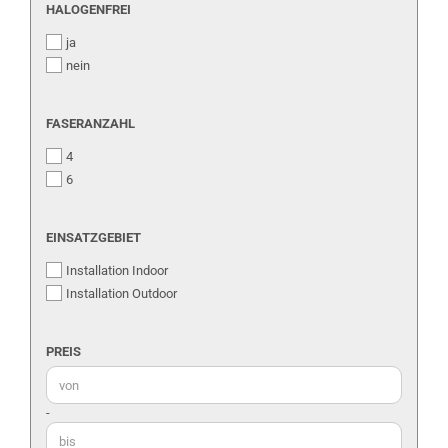
HALOGENFREI
HALOGENFREI
ja
nein
FASERANZAHL
FASERANZAHL
4
6
EINSATZGEBIET
EINSATZGEBIET
Installation Indoor
Installation Outdoor
PREIS
PREIS
Preis bis
-