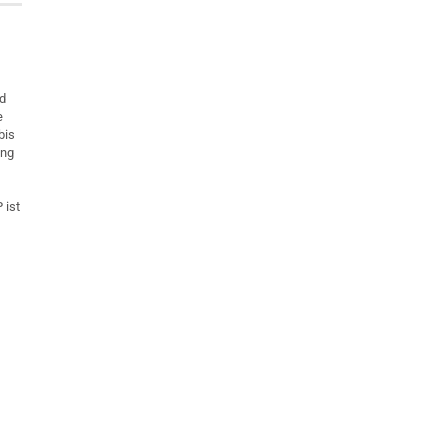
nd
e
bis
ung
 ist