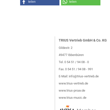
teilen
teilen
TRIUS Vertrieb GmbH & Co. KG
Gildestr. 2
49477 Ibbenbüren
Tel. 0 54 51 / 94 08 - 0
Fax. 0 54 51 / 94 08 - 991
E-Mail:
info@trius-vertrieb.de
www.trius-vertrieb.de
www.trius-proav.de
www.trius-music.de