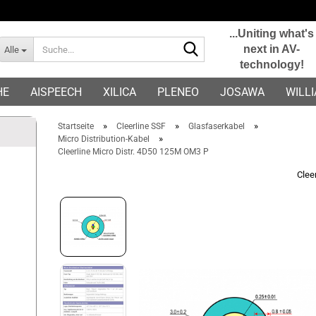
...Uniting what's
Suche...
next in AV-
Alle
technology!
E-Mail
HE
AISPEECH
XILICA
PLENEO
JOSAWA
WILL
Passwort
»
»
»
Startseite
Cleerline SSF
Glasfaserkabel
»
Micro Distribution-Kabel
Cleerline Micro Distr. 4D50 125M OM3 P
Clee
Konto erstellen
Passwort vergessen?