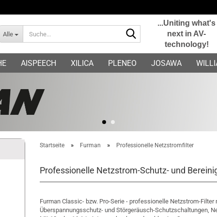
...Uniting what's
Suche...
next in AV-
Alle
technology!
E-Mail
HE
AISPEECH
XILICA
PLENEO
JOSAWA
WILL
Passwort
Konto erstellen
»
»
Startseite
Furman
Professionelle Netzstromfilter
Passwort vergessen?
Professionelle Netzstrom-Schutz- und Bereinig
Furman Classic- bzw. Pro-Serie - professionelle Netzstrom-Filter
Überspannungsschutz- und Störgeräusch-Schutzschaltungen, Ne