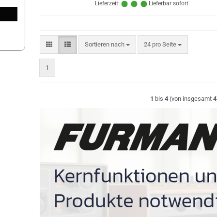
Lieferzeit:
Lieferbar sofort
Sortieren nach
pro Seite
Sortieren nach
24 pro Seite
1
1
bis
4
(von insgesamt
4