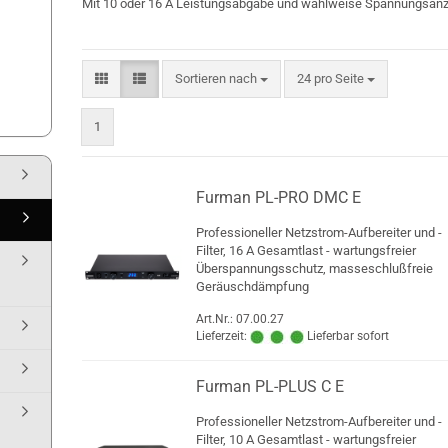
Mit 10 oder 16 A Leistungsabgabe und wahlweise Spannungsanz
Sortieren nach
pro Seite
Sortieren nach
24 pro Seite
1
Furman PL-PRO DMC E
Professioneller Netzstrom-Aufbereiter und -
Filter, 16 A Gesamtlast - wartungsfreier
Überspannungsschutz, masseschlußfreie
Geräuschdämpfung
Art.Nr.: 07.00.27
Lieferzeit:
Lieferbar sofort
Furman PL-PLUS C E
Professioneller Netzstrom-Aufbereiter und -
Filter, 10 A Gesamtlast - wartungsfreier