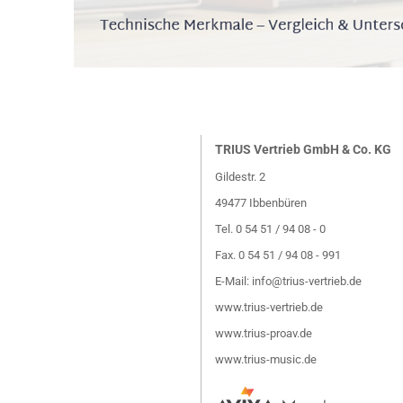
TRIUS Vertrieb GmbH & Co. KG
Gildestr. 2
49477 Ibbenbüren
Tel. 0 54 51 / 94 08 - 0
Fax. 0 54 51 / 94 08 - 991
E-Mail:
info@trius-vertrieb.de
www.trius-vertrieb.de
www.trius-proav.de
www.trius-music.de