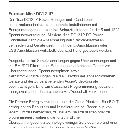
Furman Nice DC12-IP
Der Nice DC12
-
IP Power
-
Manager und
-
Conditioner
bietet
rackmontierbar
platzsparende Installationen
mit
Energiemanagement inklusive
Schutzfunktionen
für die 5 und 12 V
Spannungsversorgung.
Mit dem Nice DC12
-
IP DC Power
Conditioner kann die Ansammlung von Stecker
-
Netzteilen
vermieden und
Geräte direkt mit Phoenix
-
Anschlüssen oder
USB
-
Anschlüssen verkabelt, überwacht und
gesteuert werden.
Ausgestattet m
it Schutzschaltungen gegen Überspannungen und
mit EMI/RFI
-
Filtern, zum Schutz
angeschlossener Geräte vor
Überspannungen, Spannungsspitzen sowie
Netzstrom
-
Einstreuungen, die die
Funktion der angeschlossenen
Geräte und der z
u verarbeitenden Audio/Video
-
Signale
beeinträchtigen.
Eine
Ein
-
/Ausschalt
-
Programmierung reduziert
Energieverbrauch durch planbare An
-
/Ausschalt
-
Funktionen.
Die Remote
-
Energieverwaltung über die Cloud
-
Plattform BlueBOLT
ermöglicht es Benutzern und
Installateuren bei Bedarf aus von
jedem Ort zu überwac
hen, zu steuern, neu
zu
starten oder zu
programmieren, während die fortschrittliche
Überspannungsschutztechnologie weniger
Serviceanrufe und eine
maximale Langlebigkeit der angeschlossenen Geräte