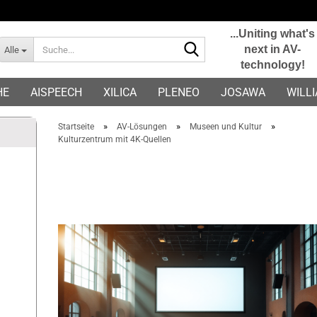
...Uniting what's
Suche...
next in AV-
Alle
technology!
E-Mail
HE
AISPEECH
XILICA
PLENEO
JOSAWA
WILL
Passwort
»
»
»
Startseite
AV-Lösungen
Museen und Kultur
Kulturzentrum mit 4K-Quellen
Konto erstellen
Passwort vergessen?