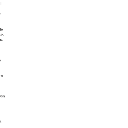
l
g
s
le
ik,
s.
e
um
von
d.