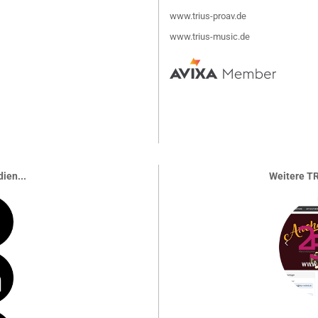
www.trius-proav.de
www.trius-music.de
ien...
Weitere TR