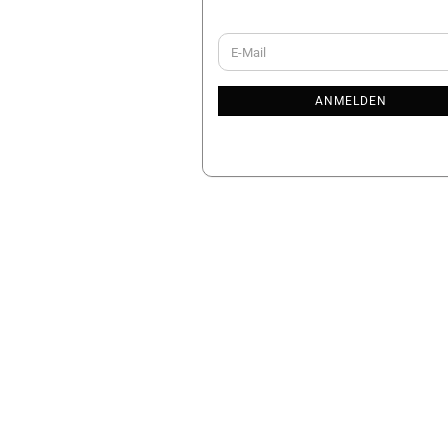
WEITER
E-
ZUR
Mail
NEWSLETTER-
ANMELDUNG
ANMELDEN