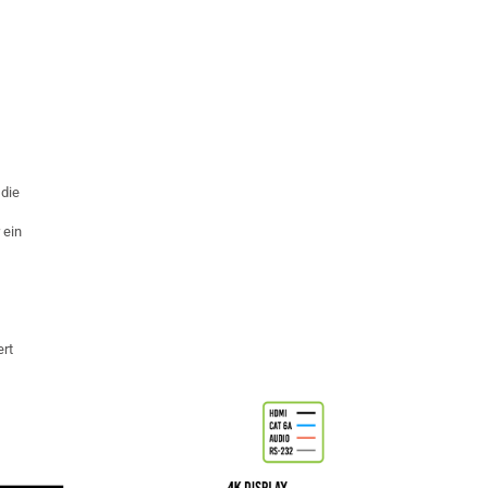
 die
 ein
ert