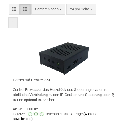
Sortieren nach
pro Seite
Sortieren nach
24 pro Seite
1
DemoPad Centro-8M
Control Prozessor, das Herzstück des Steuerungssystems,
stellt eine Verbindung zu den IP-Geräten und Steuerung über IP,
IR und optional RS232 her
Art.Nr.: 51.00.02
Lieferzeit:
Lieferbarkeit auf Anfrage
(Ausland
abweichend)