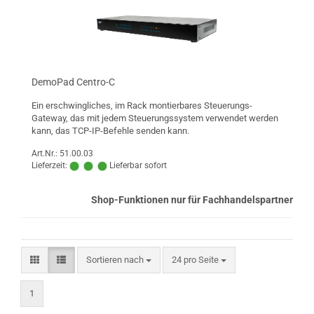
DemoPad Centro-C
Ein erschwingliches, im Rack montierbares Steuerungs-
Gateway, das mit jedem Steuerungssystem verwendet werden
kann, das TCP-IP-Befehle senden kann.
Art.Nr.: 51.00.03
Lieferzeit:
Lieferbar sofort
Shop-Funktionen nur für Fachhandelspartner
Sortieren nach
pro Seite
Sortieren nach
24 pro Seite
1