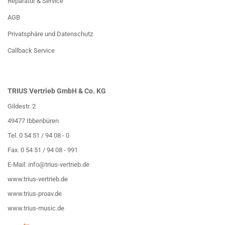
Reparatur & Service
AGB
Privatsphäre und Datenschutz
Callback Service
TRIUS Vertrieb GmbH & Co. KG
Gildestr. 2
49477 Ibbenbüren
Tel. 0 54 51 / 94 08 - 0
Fax. 0 54 51 / 94 08 - 991
E-Mail:
info@trius-vertrieb.de
www.trius-vertrieb.de
www.trius-proav.de
www.trius-music.de