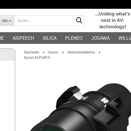
...Uniting what's
Suche...
next in AV-
Alle
technology!
E-Mail
HE
AISPEECH
XILICA
PLENEO
JOSAWA
WILL
Passwort
»
»
»
Startseite
Epson
Wechselobjektive
Epson ELPLM10
Konto erstellen
Passwort vergessen?