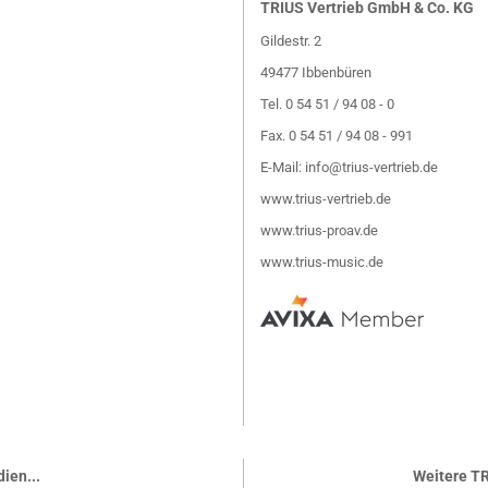
TRIUS Vertrieb GmbH & Co. KG
Gildestr. 2
49477 Ibbenbüren
Tel. 0 54 51 / 94 08 - 0
Fax. 0 54 51 / 94 08 - 991
E-Mail:
info@trius-vertrieb.de
www.trius-vertrieb.de
www.trius-proav.de
www.trius-music.de
ien...
Weitere TR