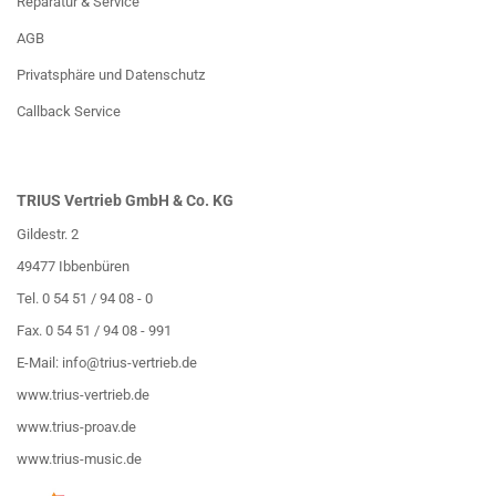
Reparatur & Service
AGB
Privatsphäre und Datenschutz
Callback Service
TRIUS Vertrieb GmbH & Co. KG
Gildestr. 2
49477 Ibbenbüren
Tel. 0 54 51 / 94 08 - 0
Fax. 0 54 51 / 94 08 - 991
E-Mail:
info@trius-vertrieb.de
www.trius-vertrieb.de
www.trius-proav.de
www.trius-music.de