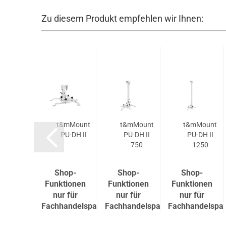
Zu diesem Produkt empfehlen wir Ihnen:
Epson
t&mMount
t&mMount
t&mMount
LPLX02
PU-DH II
PU-DH II
PU-DH II
750
1250
op-
Shop-
Shop-
Shop-
tionen
Funktionen
Funktionen
Funktionen
r für
nur für
nur für
nur für
andelspartner
Fachhandelspartner
Fachhandelspartner
Fachhandelspar