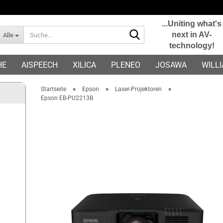
...Uniting what's
Suche...
next in AV-
Alle
technology!
E-Mail
HE
AISPEECH
XILICA
PLENEO
JOSAWA
WILL
Passwort
»
»
»
Startseite
Epson
Laser-Projektoren
Epson EB-PU2213B
Konto erstellen
Passwort vergessen?