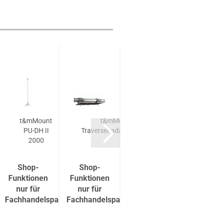
t&mMount
t&mMount
Epson
Ep
PU-DH II
Traversenadapterplatte
ELPLU03S
ELP
2000
Shop-
Shop-
Shop-
Shop
Funktionen
Funktionen
Funktionen
Funkti
nur für
nur für
nur für
nur f
tner
Fachhandelspartner
Fachhandelspartner
Fachhandelspartner
Fachhan