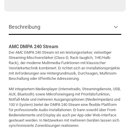
Beschreibung
AMC DMPA 240 Stream
Der AMC DMPA 240 Stream ist ein leistungsstarker, vielseitiger
Streaming-Mischverstärker (Class-D, Rack-tauglich, 1HE/Halb-
Rack), der moderne Multimedia-Funktionen mit klassischer
Verstärkertechnik kombiniert. Er richtet sich an Installationsprojekte
mit Anforderungen wie Hintergrundmusik, Durchsagen, Multiroom-
Beschallung oder öffentliche Adressierung.
Mit integriertem Medienplayer (Internetradio, Streamingdienste, USB,
AUX, Bluetooth) sowie Mikrofoneingang mit Prioritätsfunktion,
Notfall-Mute und mehreren Ausgangsoptionen (Niederimpedanz und
100 V-System) bietet der DMPA 240 Stream eine flexible Plattform
für professionelle Audio-Installationen. Er kann sowohl über Front-
Bedienelemente und Display als auch per App oder Web-Interface
gesteuert werden. In Netzwerken mit mehreren Geräten lassen sich
synchronisierte Zonenlösungen realisieren.