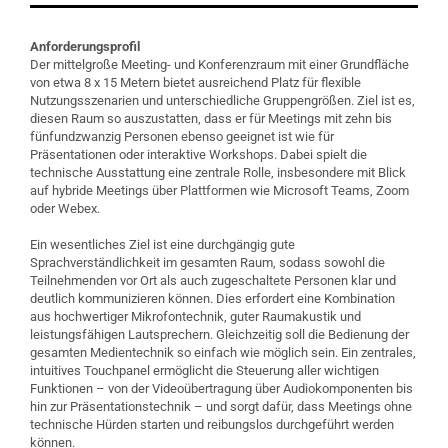
Anforderungsprofil
Der mittelgroße Meeting- und Konferenzraum mit einer Grundfläche
von etwa 8 x 15 Metern bietet ausreichend Platz für flexible
Nutzungsszenarien und unterschiedliche Gruppengrößen. Ziel ist es,
diesen Raum so auszustatten, dass er für Meetings mit zehn bis
fünfundzwanzig Personen ebenso geeignet ist wie für
Präsentationen oder interaktive Workshops. Dabei spielt die
technische Ausstattung eine zentrale Rolle, insbesondere mit Blick
auf hybride Meetings über Plattformen wie Microsoft Teams, Zoom
oder Webex.
Ein wesentliches Ziel ist eine durchgängig gute
Sprachverständlichkeit im gesamten Raum, sodass sowohl die
Teilnehmenden vor Ort als auch zugeschaltete Personen klar und
deutlich kommunizieren können. Dies erfordert eine Kombination
aus hochwertiger Mikrofontechnik, guter Raumakustik und
leistungsfähigen Lautsprechern. Gleichzeitig soll die Bedienung der
gesamten Medientechnik so einfach wie möglich sein. Ein zentrales,
intuitives Touchpanel ermöglicht die Steuerung aller wichtigen
Funktionen – von der Videoübertragung über Audiokomponenten bis
hin zur Präsentationstechnik – und sorgt dafür, dass Meetings ohne
technische Hürden starten und reibungslos durchgeführt werden
können.