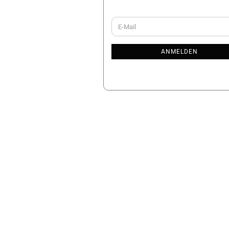
WEITER
E-
ZUR
Mail
NEWSLETTER-
ANMELDUNG
ANMELDEN