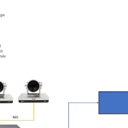
gie
t
ür
rale