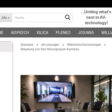
...Uniting what's
Suche...
next in AV-
Alle
technology!
E-Mail
HE
AISPEECH
XILICA
PLENEO
JOSAWA
WILL
Passwort
»
»
»
Startseite
AV-Lösungen
Öffentliche Einrichtungen
Steuerung von fünf Sitzungsraum-Kameras
Konto erstellen
Passwort vergessen?