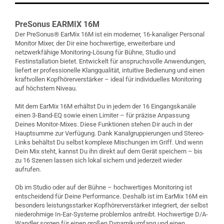
PreSonus EARMIX 16M
Der PreSonus® EarMix 16M ist ein moderner, 16-kanaliger Personal
Monitor Mixer, der Dir eine hochwertige, erweiterbare und
netzwerkfähige Monitoring-Lösung für Bühne, Studio und
Festinstallation bietet. Entwickelt für anspruchsvolle Anwendungen,
liefert er professionelle Klangqualität, intuitive Bedienung und einen
kraftvollen Kopfhörerverstärker – ideal für individuelles Monitoring
auf höchstem Niveau.
Mit dem EarMix 16M erhältst Du in jedem der 16 Eingangskanäle
einen 3-Band-EQ sowie einen Limiter – für präzise Anpassung
Deines Monitor-Mixes. Diese Funktionen stehen Dir auch in der
Hauptsumme zur Verfügung. Dank Kanalgruppierungen und Stereo-
Links behältst Du selbst komplexe Mischungen im Griff. Und wenn
Dein Mix steht, kannst Du ihn direkt auf dem Gerät speichern – bis
zu 16 Szenen lassen sich lokal sichern und jederzeit wieder
aufrufen.
Ob im Studio oder auf der Bühne – hochwertiges Monitoring ist
entscheidend für Deine Performance. Deshalb ist im EarMix 16M ein
besonders leistungsstarker Kopfhörerverstärker integriert, der selbst
niederohmige In-Ear-Systeme problemlos antreibt. Hochwertige D/A-
Wandler sorgen für einen großen Dynamikumfang und einen