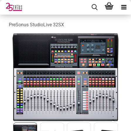
PreSonus StudioLive 32SX