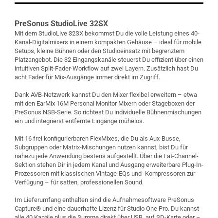
PreSonus StudioLive 32SX
Mit dem StudioLive 32SX bekommst Du die volle Leistung eines 40-
Kanal-Digitalmixers in einem kompakten Gehäuse – ideal für mobile
Setups, kleine Bühnen oder den Studioeinsatz mit begrenztem
Platzangebot. Die 32 Eingangskanäle steuerst Du effizient über einen
intuitiven Split-Fader-Workflow auf zwei Layern. Zusätzlich hast Du
acht Fader für Mix-Ausgänge immer direkt im Zugriff.
Dank AVB-Netzwerk kannst Du den Mixer flexibel erweitern – etwa
mit den EarMix 16M Personal Monitor Mixern oder Stageboxen der
PreSonus NSB-Serie. So richtest Du individuelle Bühnenmischungen
ein und integrierst entfernte Eingänge mühelos.
Mit 16 frei konfigurierbaren FlexMixes, die Du als Aux-Busse,
Subgruppen oder Matrix-Mischungen nutzen kannst, bist Du für
nahezu jede Anwendung bestens aufgestellt. Über die Fat-Channel-
Sektion stehen Dir in jedem Kanal und Ausgang erweiterbare Plug-In-
Prozessoren mit klassischen Vintage-EQs und -Kompressoren zur
Verfügung – für satten, professionellen Sound.
Im Lieferumfang enthalten sind die Aufnahmesoftware PreSonus
Capture® und eine dauerhafte Lizenz für Studio One Pro. Du kannst
alle 40 Kanäle plus die Summe direkt über USB, auf SD-Karte oder –