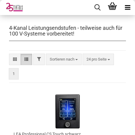
4-Kanal Leistungsendstufen - teilweise auch für
100 V-Systeme vorbereitet!
FILTER
Sortieren nach
pro Seite
Sortieren nach
24 pro Seite
1
LEA Professional CS Touch schwarz