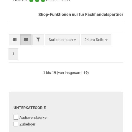
Lieferzeit:
Lieferbar sofort
Shop-Funktionen nur für Fachhandelspartner
FILTER
Sortieren nach
pro Seite
Sortieren nach
24 pro Seite
1
1
bis
19
(von insgesamt
19
)
UNTERKATEGORIE
UNTERKATEGORIE
Audioverstaerker
Zubehoer