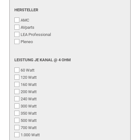
HERSTELLER
HERSTELLER
AMC
AVparts
LEA Professional
Pleneo
LEISTUNG
LEISTUNG JE KANAL @ 4 OHM
JE
60 Watt
KANAL
@
120 Watt
4
160 Watt
OHM
200 Watt
240 Watt
300 Watt
350 Watt
500 Watt
700 Watt
1.000 Watt