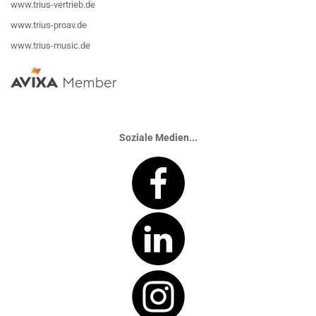
www.trius-vertrieb.de
www.trius-proav.de
www.trius-music.de
Soziale Medien...