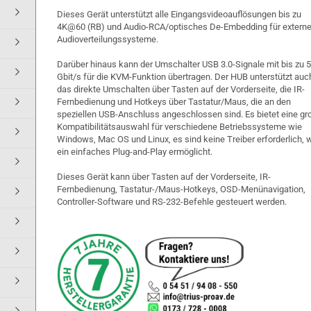
Dieses Gerät unterstützt alle Eingangsvideoauflösungen bis zu
4K@60 (RB) und Audio-RCA/optisches De-Embedding für extern
Audioverteilungssysteme.
Darüber hinaus kann der Umschalter USB 3.0-Signale mit bis zu 
Gbit/s für die KVM-Funktion übertragen. Der HUB unterstützt auc
das direkte Umschalten über Tasten auf der Vorderseite, die IR-
Fernbedienung und Hotkeys über Tastatur/Maus, die an den
speziellen USB-Anschluss angeschlossen sind. Es bietet eine gr
Kompatibilitätsauswahl für verschiedene Betriebssysteme wie
Windows, Mac OS und Linux, es sind keine Treiber erforderlich, 
ein einfaches Plug-and-Play ermöglicht.
Dieses Gerät kann über Tasten auf der Vorderseite, IR-
Fernbedienung, Tastatur-/Maus-Hotkeys, OSD-Menünavigation,
Controller-Software und RS-232-Befehle gesteuert werden.