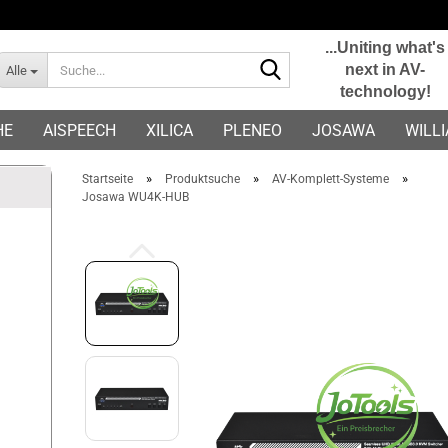
...Uniting what's
Suche...
next in AV-
Alle
technology!
E-Mail
HE
AISPEECH
XILICA
PLENEO
JOSAWA
WILL
Passwort
»
»
»
Startseite
Produktsuche
AV-Komplett-Systeme
Josawa WU4K-HUB
Konto erstellen
Passwort vergessen?