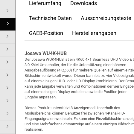
Lieferumfang
Downloads
Technische Daten
Ausschreibungstexte
GAEB-Position
Herstellerangaben
Josawa WU4K-HUB
Der Josawa WUK4HUB ist ein 4K60 4×1 Seamless UHD Video &
3.0 KVM-Umschalter, der für die Unterstützung einer höheren
Ausgabeauflösung (4K@60) für mehrere Quellen auf einem einz
Bildschirm entwickelt wurde. Dieser kann bis zu vier Videosignal
auf einem einzigen UHD- oder HD-Display kombinieren. Der Benu
kann jede Eingabe verwalten und Kombinationen der vier Eingab
auf einem einzigen Display erstellen sowie die Position jeder
Eingabe anpassen.
Dieses Produkt unterstützt 8 Anzeigemodi. Innerhalb des
Modusbereichs können Benutzer frei zwischen 4-Kanal-HD-
Eingangssignalen wechseln. Es kann eine Einzelbildschirmanzei
und eine Mehrfachansichtsanzeige auf einem einzigen Bildschi
realisieren.