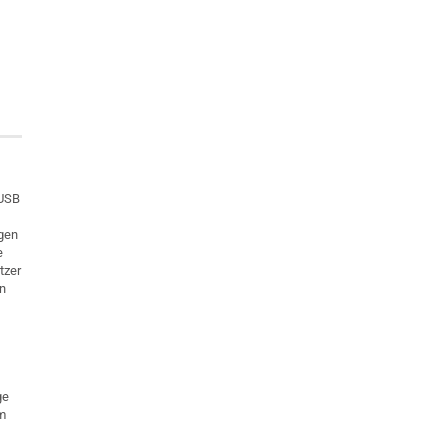
 USB
igen
e
tzer
en
ge
rm