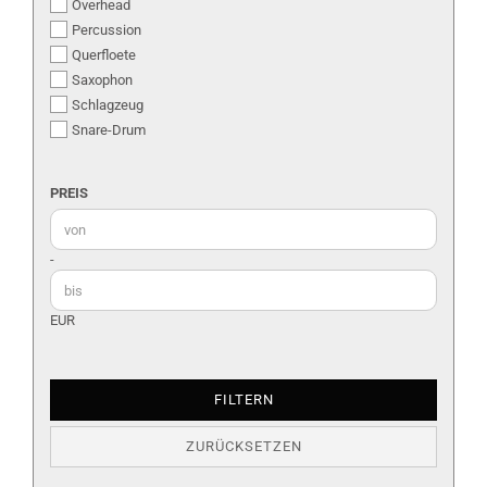
Overhead
Percussion
Querfloete
Saxophon
Schlagzeug
Snare-Drum
PREIS
PREIS
Preis bis
-
EUR
FILTERN
ZURÜCKSETZEN