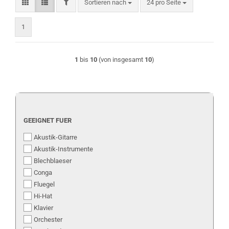
FILTER
Sortieren nach
pro Seite
Sortieren nach
24 pro Seite
1
1
bis
10
(von insgesamt
10
)
GEEIGNET
GEEIGNET FUER
FUER
Akustik-Gitarre
Akustik-Instrumente
Blechblaeser
Conga
Fluegel
Hi-Hat
Klavier
Orchester