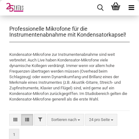
Professionelle Mikrofone für die
Instrumentenabnahme mit Kondensatorkapsel!
Kondensator-Mikrofone zur Instrumentenabnahme sind weit
verbreitet. Auch Live haben Kondensator-Mikrofone viele
dynamische Kollegen verdrängt. Immer wenn vor allem hohe
Frequenzen übertragen werden müssen (Overhead beim
Schlagzeug) oder wenn Dynamikumfang und Brillanz eines der
Merkmale eines Instrumentes (z.B. Akustik-Gitarre, Streich- und
Zupfinstrumente, Klavier und Flügel) sind, wird gerne auf ein
Kondensator-Mikrofon zurückgegriffen. Im Studiobereich gelten die
Kondensator-Mikrofone generell als die erste Wahl.
FILTER
Sortieren nach
pro Seite
Sortieren nach
24 pro Seite
1