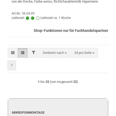
von der Decke, Farbe weiss, Richtcharakteristik Hyperniere
Art.Nr.: 36.04.09
Lieferzeit:
Lieferzeit ca. 1 Woche
Shop-Funktionen nur für Fachhandelspartner
FILTER
Sortieren nach
pro Seite
Sortieren nach
24 pro Seite
1
1
bis
22
(von insgesamt
22
)
MIKROFONMONTAGE
MIKROFONMONTAGE