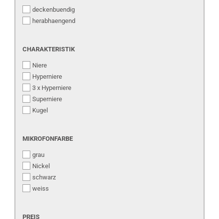
deckenbuendig
herabhaengend
CHARAKTERISTIK
CHARAKTERISTIK
Niere
Hyperniere
3 x Hyperniere
Superniere
Kugel
MIKROFONFARBE
MIKROFONFARBE
grau
Nickel
schwarz
weiss
PREIS
PREIS