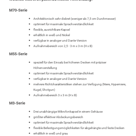
M70-Serie
Architektonisch sehr diskret (weniger als 7,5 cm Durchmesser)
optimiert für maximale Sprachverständlichkeit
flexible, ausrichtbare Kapsel
erhältlich in weiß und Nickel
verfügbar in analoger und Dante-Version
Aufnahmebereich von 2,5 - 3 m x 3 m (H x B)
M55-Serie
speziell für den Einsatz bei höheren Decken mit präziser
Höhenverstellung
optimiert für maximale Sprachverständlichkeit
verfügbar in analoger und Dante-Version
mehrere Richtcharakteristiken stehen zur Verfügung (Niere, Hyperniere,
Kugel, Shotgun)
Aufnahmebereich 3 x 3 m (H x B)
M3-Serie
Drei unabhängige Mikrofonkapsel in einem Gehäuse
größter effektiver Abdeckungsbereich
optimiert für maximale Sprachverständlichkeit
flexible Befestigungsmöglichkeiten für abgehängte und feste Decken
erhältlich in weiß und grau