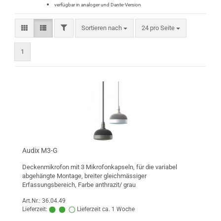
verfügbar in analoger und Dante-Version
FILTER
Sortieren nach
pro Seite
Sortieren nach
24 pro Seite
1
Audix M3-G
Deckenmikrofon mit 3 Mikrofonkapseln, für die variabel
abgehängte Montage, breiter gleichmässiger
Erfassungsbereich, Farbe anthrazit/ grau
Art.Nr.: 36.04.49
Lieferzeit:
Lieferzeit ca. 1 Woche