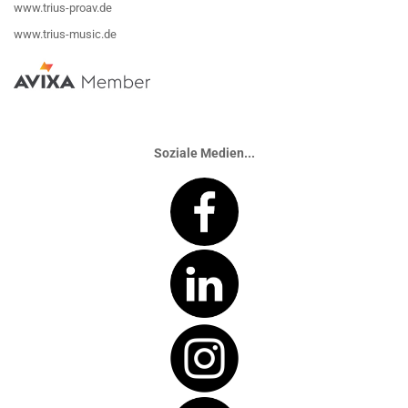
www.trius-proav.de
www.trius-music.de
Soziale Medien...